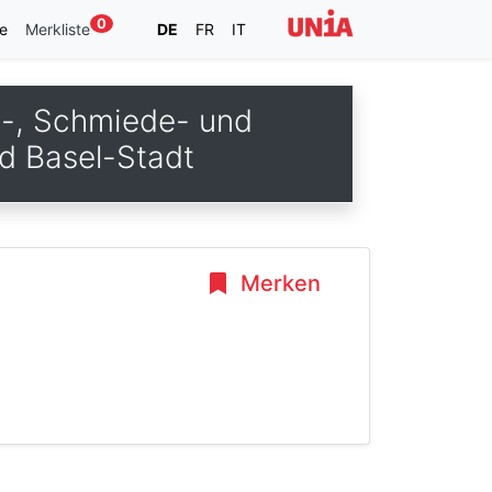
0
e
Merkliste
DE
FR
IT
n-, Schmiede- und
d Basel-Stadt
Merken