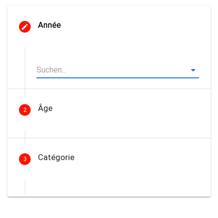
Année
Âge
2
Catégorie
3