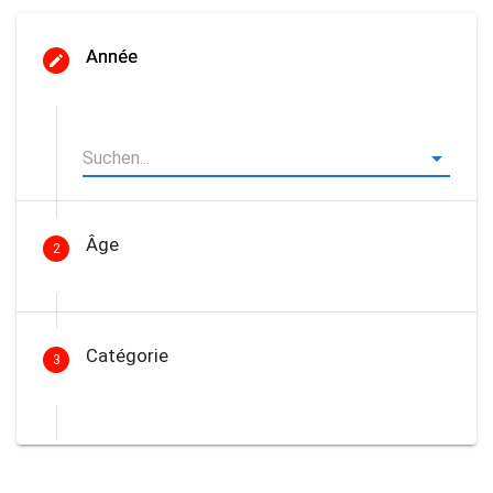
Année
Âge
2
Catégorie
3