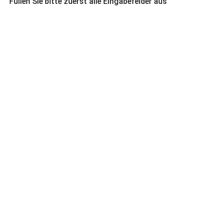
Füllen Sie bitte zuerst alle Eingabefelder aus