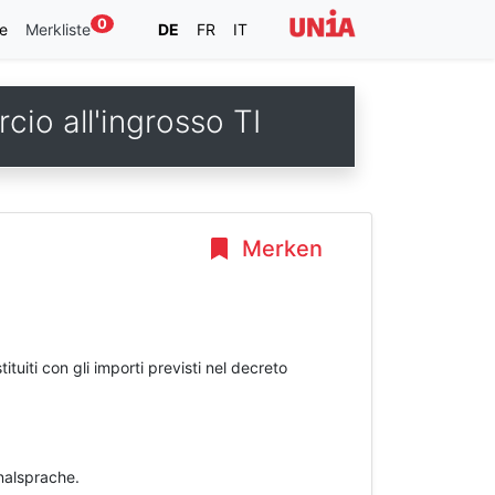
0
e
Merkliste
DE
FR
IT
cio all'ingrosso TI
Merken
ituiti con gli importi previsti nel decreto
inalsprache.