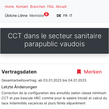
Home
Kontakt
Branchen
FAQ
Aktuell
0
Übliche Löhne
Merkliste
DE
FR
IT
CCT dans le secteur sanitaire
parapublic vaudois
Vertragsdaten
Merken
Gesamtarbeitsvertrag:
ab 03.01.2023
bis 04.01.2023
Letzte Änderungen
Correction de la configuration des annuités (selon classe minimum
CCT et pas bascule HRC comme pour le salaire inicial) et calcul du
taux indemnités vacances et jours fériés séparément