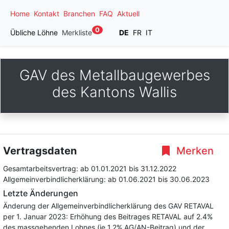
Home
Kontakt
Branchen
FAQ
Aktuell
0
Übliche Löhne
Merkliste
DE
FR
IT
GAV des Metallbaugewerbes
des Kantons Wallis
Vertragsdaten
Merken
Gesamtarbeitsvertrag:
ab 01.01.2021
bis 31.12.2022
Allgemeinverbindlicherklärung:
ab 01.06.2021
bis 30.06.2023
Letzte Änderungen
Änderung der Allgemeinverbindlicherklärung des GAV RETAVAL
per 1. Januar 2023: Erhöhung des Beitrages RETAVAL auf 2.4%
des massgebenden Lohnes (je 1.2% AG/AN-Beitrag) und der