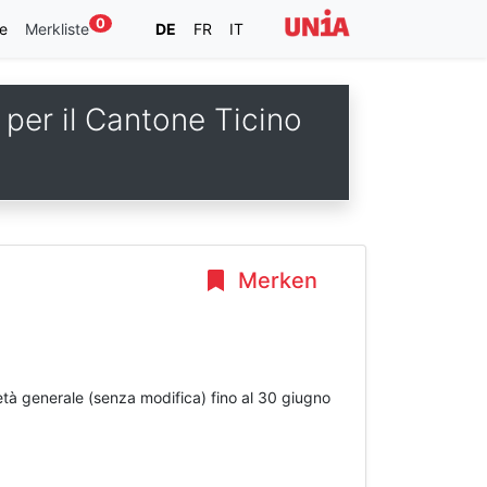
0
e
Merkliste
DE
FR
IT
 per il Cantone Ticino
Merken
rietà generale (senza modifica) fino al 30 giugno