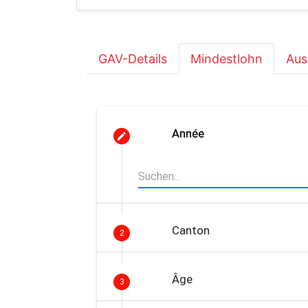
GAV-Details
Mindestlohn
Aus
Année
Canton
2
Âge
3