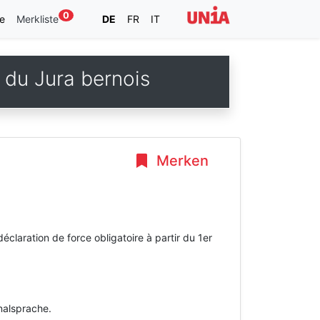
0
e
Merkliste
DE
FR
IT
 du Jura bernois
Merken
éclaration de force obligatoire à partir du 1er
inalsprache.