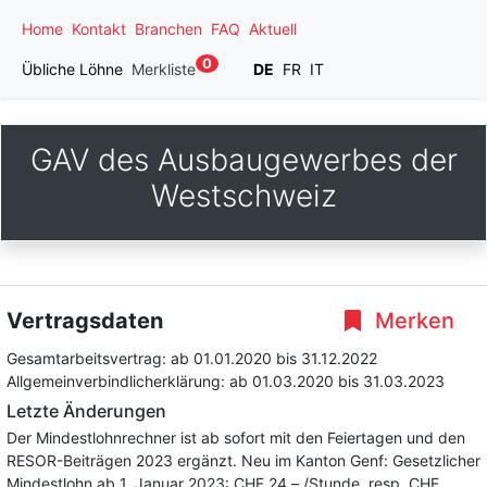
Home
Kontakt
Branchen
FAQ
Aktuell
0
Übliche Löhne
Merkliste
DE
FR
IT
GAV des Ausbaugewerbes der
Westschweiz
Vertragsdaten
Merken
Gesamtarbeitsvertrag:
ab 01.01.2020
bis 31.12.2022
Allgemeinverbindlicherklärung:
ab 01.03.2020
bis 31.03.2023
Letzte Änderungen
Der Mindestlohnrechner ist ab sofort mit den Feiertagen und den
RESOR-Beiträgen 2023 ergänzt. Neu im Kanton Genf: Gesetzlicher
Mindestlohn ab 1. Januar 2023: CHF 24.– /Stunde, resp. CHF