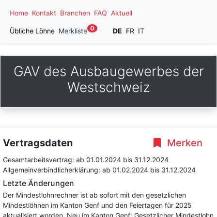
Home
Kontakt
Branchen
FAQ
Aktuell
0
Übliche Löhne
Merkliste
DE
FR
IT
GAV des Ausbaugewerbes der
Westschweiz
Vertragsdaten
Merken
Gesamtarbeitsvertrag:
ab 01.01.2024
bis 31.12.2024
Allgemeinverbindlicherklärung:
ab 01.02.2024
bis 31.12.2024
Letzte Änderungen
Der Mindestlohnrechner ist ab sofort mit den gesetzlichen
Mindestlöhnen im Kanton Genf und den Feiertagen für 2025
aktualisiert worden. Neu im Kanton Genf: Gesetzlicher Mindestlohn