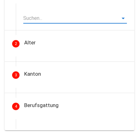
Alter
2
Kanton
3
Berufsgattung
4