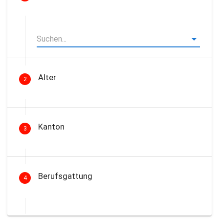
Alter
2
Kanton
3
Berufsgattung
4