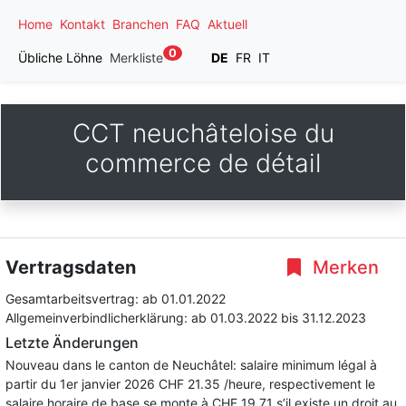
Home
Kontakt
Branchen
FAQ
Aktuell
0
Übliche Löhne
Merkliste
DE
FR
IT
CCT neuchâteloise du
commerce de détail
Vertragsdaten
Merken
Gesamtarbeitsvertrag:
ab 01.01.2022
Allgemeinverbindlicherklärung:
ab 01.03.2022
bis 31.12.2023
Letzte Änderungen
Nouveau dans le canton de Neuchâtel: salaire minimum légal à
partir du 1er janvier 2026 CHF 21.35 /heure, respectivement le
salaire horaire de base se monte à CHF 19.71 s’il existe un droit au