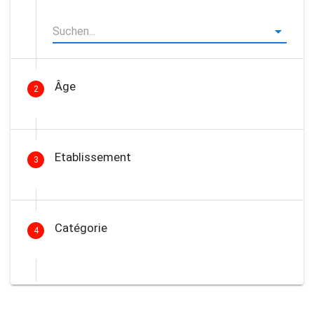
Âge
2
Etablissement
3
Catégorie
4